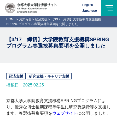
Menu
English
Logo-
Japanese
Name
HOME
>
お知らせ
>
経済支援
>
【3/17 締切】大学院教育支援機構
SPRINGプログラム春選抜募集要項を公開しました
【3/17 締切】大学院教育支援機構SPRING
プログラム春選抜募集要項を公開しました
経済支援
研究支援・キャリア支援
掲載日：2025.02.25
京都大学大学院教育支援機構SPRINGプログラムによ
り、優秀な博士後期課程等学生に研究奨励費等を支援し
ます。春選抜募集要項を
ウェブサイト
に公開しました。