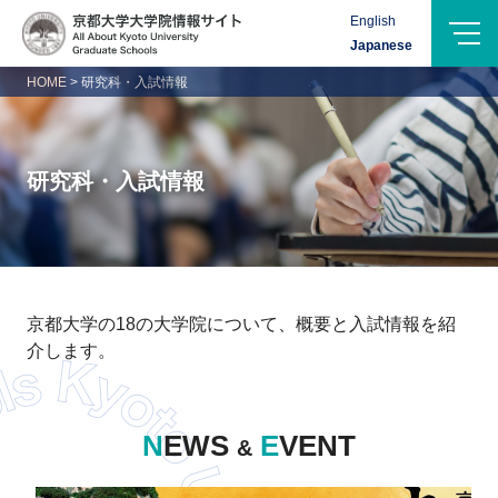
Menu
English
Logo-
Japanese
Name
HOME
>
研究科・入試情報
研究科・入試情報
京都大学の18の大学院について、概要と入試情報を紹
介します。
NEWS
EVENT
&