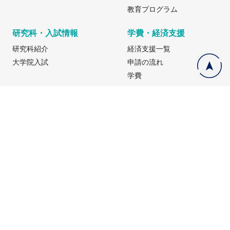
教育プログラム
研究科・入試情報
学費・経済支援
研究科紹介
経済支援一覧
大学院入試
申請の流れ
学費
研究支援・キャリア支援
社会人の方へ
キャリアサポートセンター
リカレント教育（生涯教育
等）
大学院教育支援機構
京都大学オープンアカデミ
KURAによる研究者支援
ー
キャリア支援・キャンパスライフ
京都大学ELP
支援
留学生の方へ
大学院入学案内
英語で学位を取得するコース