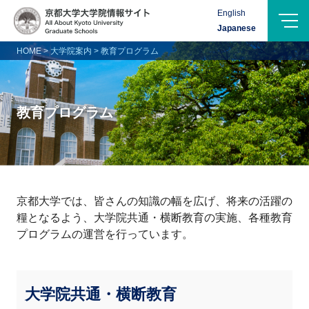
Menu
English
Logo-
Japanese
Name
HOME
>
大学院案内
>
教育プログラム
教育プログラム
京都大学では、皆さんの知識の幅を広げ、将来の活躍の
糧となるよう、大学院共通・横断教育の実施、各種教育
プログラムの運営を行っています。
大学院共通・横断教育