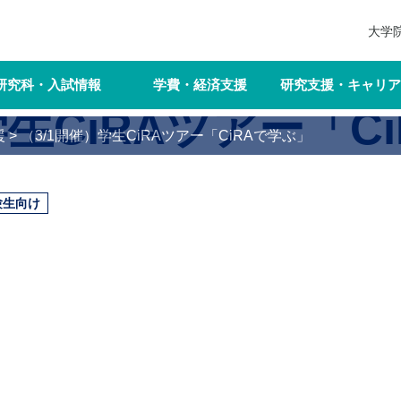
大学
研究科・入試情報
学費・経済支援
研究支援・キャリア
学生CiRAツアー「C
援
>
（3/1開催）学生CiRAツアー「CiRAで学ぶ」
験生向け