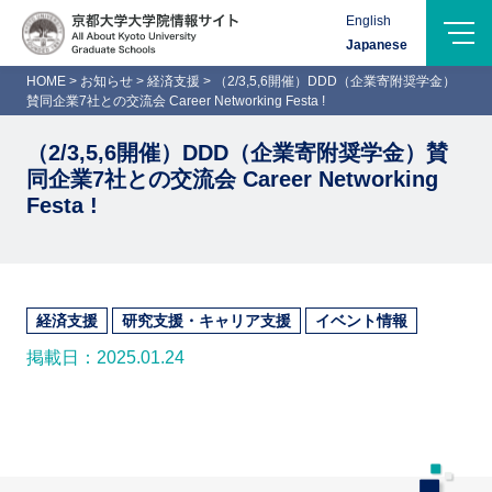
Menu
English
Logo-
Japanese
Name
HOME
>
お知らせ
>
経済支援
>
（2/3,5,6開催）DDD（企業寄附奨学金）
賛同企業7社との交流会 Career Networking Festa !
（2/3,5,6開催）DDD（企業寄附奨学金）賛
同企業7社との交流会 Career Networking
Festa !
経済支援
研究支援・キャリア支援
イベント情報
掲載日：2025.01.24