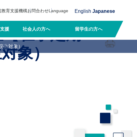
院教育支援機構
お問合わせ
Language
English
Japanese
生【在学定期
支援
社会人の方へ
留学生の方へ
院生対象）
生対象）